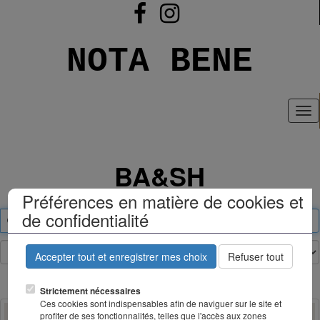
NOTA BENE
Tog
nav
BA&SH
Préférences en matière de cookies et
de confidentialité
Accepter tout et enregistrer mes choix
Refuser tout
Strictement nécessaires
Ces cookies sont indispensables afin de naviguer sur le site et
profiter de ses fonctionnalités, telles que l'accès aux zones